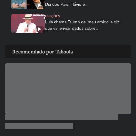
Dia dos Pais; Flávio e...
ELEIÇÕES
Lula chama Trump de ‘meu amigo’ e diz
que vai enviar dados sobre...
NOTÍCIAS
Em evento do MTST, Janja volta a pedir
Recomendado por Taboola
que Discord seja banido do...
ELEIÇÕES
Lula chama Rubio de 'latino-americano
frustrado' e diz que...
ELEIÇÕES
Lula diz que liberdade de expressão 'tem
limite' ao sancionar lei...
ELEIÇÕES
Flávio Bolsonaro afirma que anúncio de
Gaspar como vice foi...