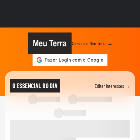
POLÍTICA
Vereadora do PL manda parlamentar do
PT voltar para o Ceará e é...
ELEIÇÕES
Michelle Bolsonaro deseja sorte a Alfredo
Gaspar após anúncio como...
Meu Terra
Acessar o Meu Terra →
ELEIÇÕES
Flávio Bolsonaro diz que teve filhas para
cuidarem dele quando for...
ELEIÇÕES
‘Estarei como para-choque na retaguarda’,
O ESSENCIAL DO DIA
Editar interesses →
diz Alfredo Gaspar a...
ELEIÇÕES
Cercado por mulheres, Flávio Bolsonaro
anuncia Alfredo Gaspar como...