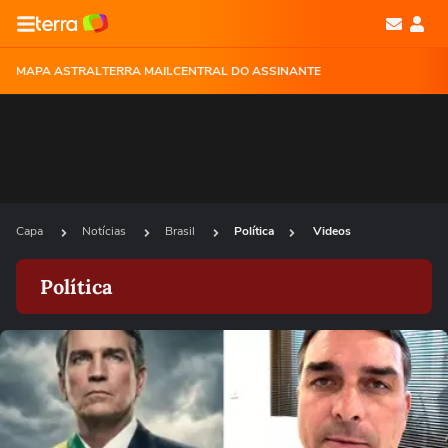
MAPA ASTRAL
TERRA MAIL
CENTRAL DO ASSINANTE
Capa
Notícias
Brasil
Política
Videos
Política
Ops!
Não foi possível reproduzir o vídeo