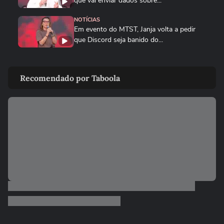
que vai enviar dados sobre...
NOTÍCIAS
Em evento do MTST, Janja volta a pedir
que Discord seja banido do...
BRASIL
Queda de helicóptero deixa ao menos
Recomendado por Taboola
quatro mortos no Rio de...
CIDADES
Queda de helicóptero deixa ao menos
quatro mortos no Rio de Janeiro
ENTRETÊ
Alinne Rosa registra boletim de ocorrência
após agressão: ‘Não...
BRASIL
Mulher é salva por policial após escorregar
ao tentar embarcar em...
BRASIL