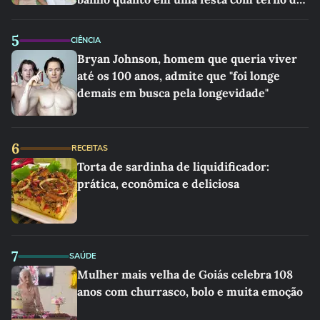
4
MODA
As sandálias favoritas de Erling Haaland
para o verão são um par perfeito, ideal
tanto para usar na praia com roupa de
banho quanto em uma festa com terno de
linho
5
CIÊNCIA
Bryan Johnson, homem que queria viver
até os 100 anos, admite que "foi longe
demais em busca pela longevidade"
6
RECEITAS
Torta de sardinha de liquidificador:
prática, econômica e deliciosa