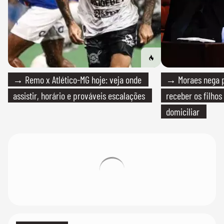
→ Remo x Atlético-MG hoje: veja onde
→ Moraes nega p
assistir, horário e prováveis escalações
receber os filhos
domiciliar
Ajude o Terra a ficar entre os 20 maiores sites de
notícias do Brasil.
Vote aqui!