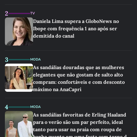
Apresentadora pede demissão de
telejornal para ser gerente em empresa:
"Mais tempo e paz"
2
TV
Daniela Lima supera a GloboNews no
Ibope com frequência 1 ano após ser
demitida do canal
3
MODA
As sandálias douradas que as mulheres
elegantes que não gostam de salto alto
compram: confortáveis e com desconto
máximo na AnaCapri