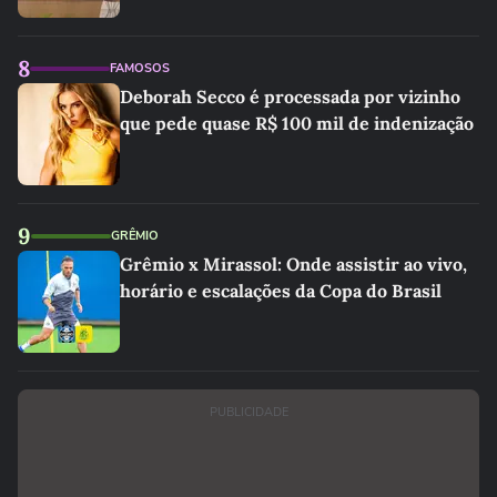
7
SAÚDE
Mulher mais velha de Goiás celebra 108
anos com churrasco, bolo e muita emoção
8
FAMOSOS
Deborah Secco é processada por vizinho
que pede quase R$ 100 mil de indenização
9
GRÊMIO
Grêmio x Mirassol: Onde assistir ao vivo,
horário e escalações da Copa do Brasil