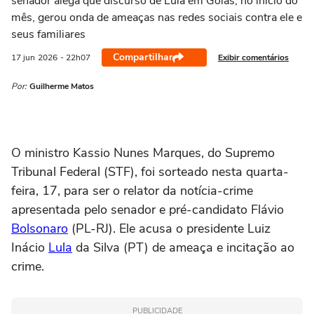
senador alega que discurso de Lula em Goiás, no início do
mês, gerou onda de ameaças nas redes sociais contra ele e
seus familiares
Compartilhar
Exibir comentários
17 jun
2026
- 22h07
Por:
Guilherme Matos
O ministro Kassio Nunes Marques, do Supremo
Tribunal Federal (STF), foi sorteado nesta quarta-
feira, 17, para ser o relator da notícia-crime
apresentada pelo senador e pré-candidato Flávio
Bolsonaro
(PL-RJ). Ele acusa o presidente Luiz
Inácio
Lula
da Silva (PT) de ameaça e incitação ao
crime.
PUBLICIDADE