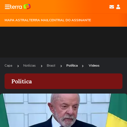
MAPA ASTRAL
TERRA MAIL
CENTRAL DO ASSINANTE
Capa
Notícias
Brasil
Política
Videos
Política
Ops!
Não foi possível reproduzir o vídeo