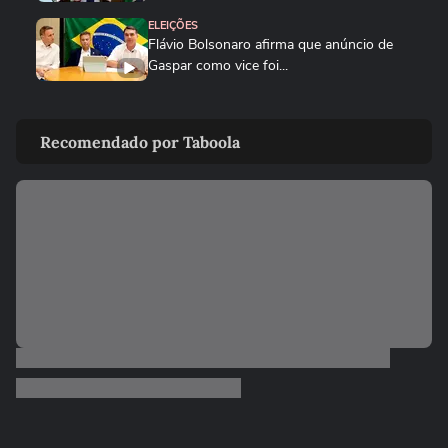
ELEIÇÕES
Flávio Bolsonaro afirma que anúncio de
Gaspar como vice foi...
POLÍTICA
Vereadora do PL manda parlamentar do
Recomendado por Taboola
PT voltar para o Ceará e é...
ELEIÇÕES
Michelle Bolsonaro deseja sorte a Alfredo
Gaspar após anúncio como...
ELEIÇÕES
Flávio Bolsonaro diz que teve filhas para
cuidarem dele quando for...
ELEIÇÕES
‘Estarei como para-choque na retaguarda’,
diz Alfredo Gaspar a...
ELEIÇÕES
Cercado por mulheres, Flávio Bolsonaro