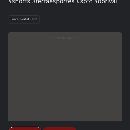
#shorts #terraesportes #spfc #dorival
#doria #sabino #futebol #shorts
Fonte: Portal Terra
PUBLICIDADE