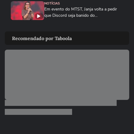
NOTÍCIAS
Em evento do MTST, Janja volta a pedir
que Discord seja banido do...
BRASIL
Queda de helicóptero deixa ao menos
Recomendado por Taboola
quatro mortos no Rio de...
CIDADES
Queda de helicóptero deixa ao menos
quatro mortos no Rio de Janeiro
ENTRETÊ
Alinne Rosa registra boletim de ocorrência
após agressão: ‘Não...
BRASIL
Mulher é salva por policial após escorregar
ao tentar embarcar em...
BRASIL
Lula chama Rubio de 'latino-americano
frustrado' e diz que...