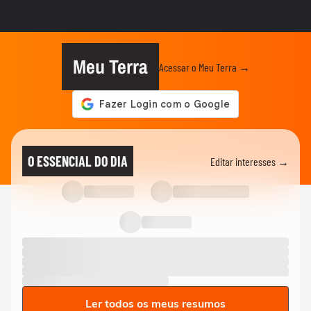
ELEIÇÕES
Lula chama Rubio de 'latino-americano
frustrado' e diz que...
Meu Terra
Acessar o Meu Terra →
CIDADES
Ventos fortes atingem Santos e Defesa
Civil alerta para ressaca e...
EDUCAÇÃO
Secretária escolar pula janela e salva
O ESSENCIAL DO DIA
Editar interesses →
estudante engasgado em Teresina
CIDADES
Com ventania, Rio recomenda que
população retorne para casa e...
Ler todos os meus resumos