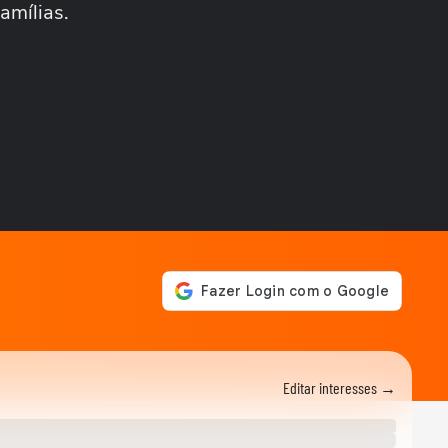
amílias.
FAMOSOS
Após término, Michelle
Barros diz que amor por
Shia Phoenix não...
FAMOSOS
Em dia de estreia no SBT,
Bocardi diz que conversa
com a emissora...
ESPORTES
Davi Lucca diz que gostaria
de ver Neymar jogar mais
uma Copa do...
ENTRETÊ
Mavie rouba a cena com
dancinha durante entrevista
de Neymar em leilão
ENTRETÊ
Gil do Vigor denuncia
preconceito sofrido por sua
Editar interesses →
mãe em...
ENTRETÊ
Gretchen raspa cabeça