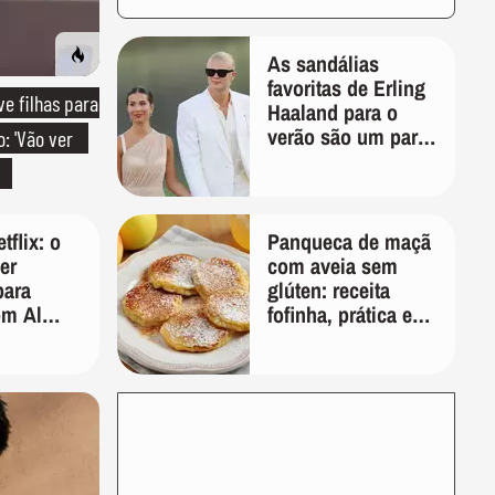
As sandálias
favoritas de Erling
e filhas para
Haaland para o
verão são um par
: 'Vão ver
perfeito, ideal tanto
para usar na praia
com roupa de
banho quanto em
tflix: o
Panqueca de maçã
uma festa com
ler
com aveia sem
terno de linho
para
glúten: receita
om Al
fofinha, prática e
erard
nutritiva para o
Jason
café da manhã