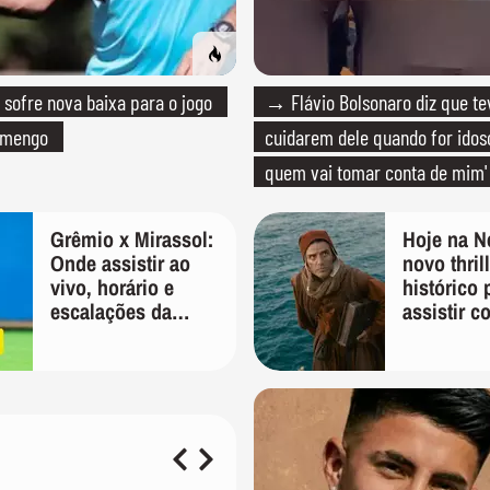
sofre nova baixa para o jogo
→ Flávio Bolsonaro diz que tev
lamengo
cuidarem dele quando for idoso
quem vai tomar conta de mim'
Grêmio x Mirassol:
Hoje na Ne
Onde assistir ao
novo thril
vivo, horário e
histórico 
escalações da
assistir c
Copa do Brasil
Pacino, G
Butler e 
Momoa