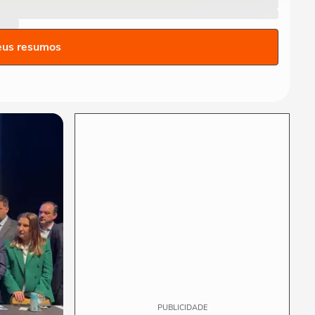
durante live antes de realizar
transplante...
FAMOSOS
Viih Tube e Eliezer publicam
eus resumos
1° vídeo educativo após
acordo com MPT
FAMOSOS
Shawn Mendes vai a igreja
evangélica com Bruna
Marquezine e os...
FAMOSOS
Nivea Stelmann lamenta
repercussão da separação:
‘Estou afastando...
PUBLICIDADE