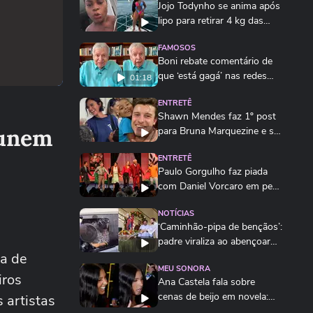
Jojo Todynho se anima após
lipo para retirar 4 kg das
pernas:...
FAMOSOS
Boni rebate comentário de
que ‘está gagá’ nas redes
01:18
sociais
ENTRETÊ
Shawn Mendes faz 1º post
 unem
para Bruna Marquezine e se
declara:...
ENTRETÊ
Paulo Gorgulho faz piada
com Daniel Vorcaro em peça
sobre...
NOTÍCIAS
‘Caminhão-pipa de bençãos’:
padre viraliza ao abençoar
sa de
fiéis com...
MEU SONORA
iros
Ana Castela fala sobre
cenas de beijo em novela:
 artistas
‘Gostei da...