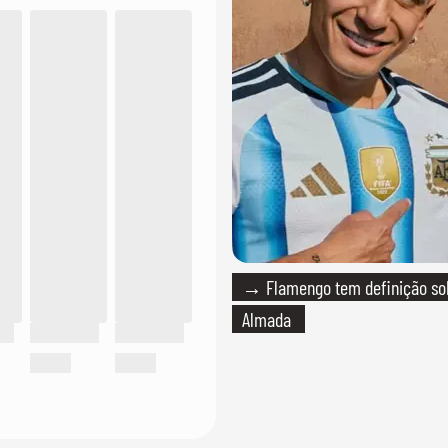
→ Flamengo tem definição so
Almada