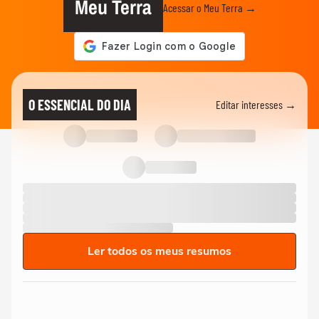
Meu Terra
Acessar o Meu Terra →
O ESSENCIAL DO DIA
Editar interesses →
Ler todos os meus resumos