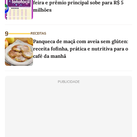
feira e prêmio principal sobe para R$ 5
milhões
9
RECEITAS
Panqueca de maçã com aveia sem glúten:
receita fofinha, prática e nutritiva para o
café da manhã
PUBLICIDADE