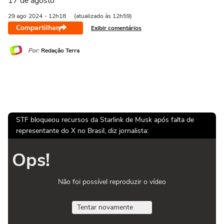
17 de agosto
29 ago
2024
- 12h18
(atualizado às 12h59)
Compartilhar
Exibir comentários
Por:
Redação Terra
STF bloqueou recursos da Starlink de Musk após falta de
representante do X no Brasil, diz jornalista:
Ops!
Não foi possível reproduzir o vídeo
Tentar novamente