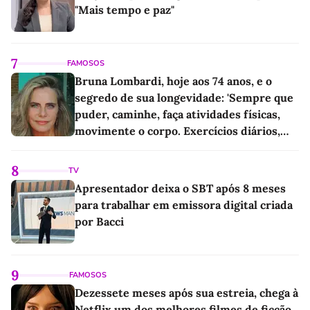
"Mais tempo e paz"
7
FAMOSOS
Bruna Lombardi, hoje aos 74 anos, e o
segredo de sua longevidade: 'Sempre que
puder, caminhe, faça atividades físicas,
movimente o corpo. Exercícios diários,
mesmo pequenos, são libertadores'
8
TV
Apresentador deixa o SBT após 8 meses
para trabalhar em emissora digital criada
por Bacci
9
FAMOSOS
Dezessete meses após sua estreia, chega à
Netflix um dos melhores filmes de ficção