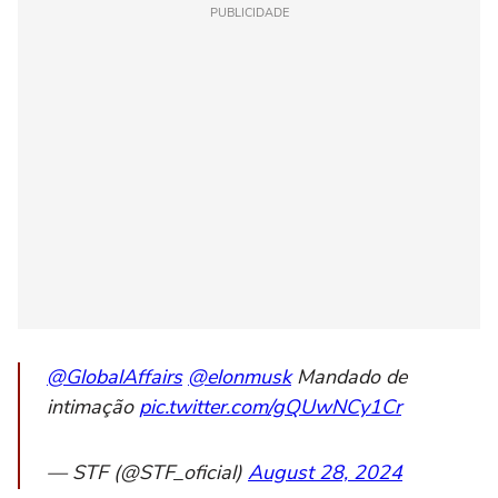
PUBLICIDADE
@GlobalAffairs
@elonmusk
Mandado de
intimação
pic.twitter.com/gQUwNCy1Cr
— STF (@STF_oficial)
August 28, 2024