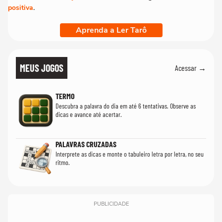
positiva
.
Aprenda a Ler Tarô
MEUS JOGOS
Acessar →
TERMO
Descubra a palavra do dia em até 6 tentativas. Observe as
dicas e avance até acertar.
PALAVRAS CRUZADAS
Interprete as dicas e monte o tabuleiro letra por letra, no seu
ritmo.
PUBLICIDADE