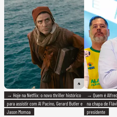
→ Hoje na Netflix: o novo thriller histórico
→ Quem é Alfredo
para assistir com Al Pacino, Gerard Butler e
na chapa de Fláv
Jason Momoa
presidente