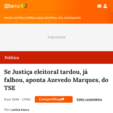
MAPA ASTRAL
TERRA MAIL
CENTRAL DO ASSINANTE
PUBLICIDADE
Política
Se Justiça eleitoral tardou, já
falhou, aponta Azevedo Marques, do
TSE
Compartilhar
Exibir comentários
9 jun
2026
- 17h51
Por:
Lavínia Kaucz