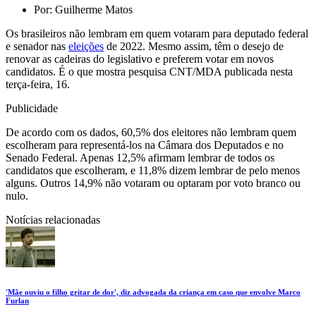
Por:
Guilherme Matos
Os brasileiros não lembram em quem votaram para deputado federal
e senador nas
eleições
de 2022. Mesmo assim, têm o desejo de
renovar as cadeiras do legislativo e preferem votar em novos
candidatos. É o que mostra pesquisa CNT/MDA publicada nesta
terça-feira, 16.
Publicidade
De acordo com os dados, 60,5% dos eleitores não lembram quem
escolheram para representá-los na Câmara dos Deputados e no
Senado Federal. Apenas 12,5% afirmam lembrar de todos os
candidatos que escolheram, e 11,8% dizem lembrar de pelo menos
alguns. Outros 14,9% não votaram ou optaram por voto branco ou
nulo.
Notícias relacionadas
'Mãe ouviu o filho gritar de dor', diz advogada da criança em caso que envolve Marco
Furlan