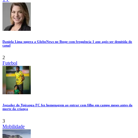
Daniela Lima supera a GloboNews no Ibope com frequência 1 ano após ser demitida do
canal
2
Futebol
Jogador do Ypiranga FC fez homenagem ao entrar com filho em campo meses antes da
morte da criança
3
Mobilidade