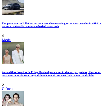
Eles percorreram 2.500 km em um carro elétrico e chegaram a uma conclusão difícil: o
motor a combustão continua imbatível na estrada
4
Moda
As sandálias favoritas de Erling Haaland para o verão são um par perfeito, ideal tanto
para usar na praia com roupa de banho quanto em uma festa com terno de linho
5
Ciência