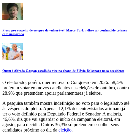
Preso por suspeita de estupro de vulnerável, Marco Furlan disse ter confundido criança
com namorada
Quem é Alfredo Gaspar, escolhido vice na chapa de Flávio Bolsonaro para presidente
O eleitorado, porém, quer renovar o Congresso em 2026: 58,4%
preferem votar em novos candidatos nas eleições de outubro, contra
28,9% que pretendem apoiar parlamentares já eleitos.
A pesquisa também mostra indefinição no voto para o legislativo até
às vésperas do pleito. Apenas 12,1% dos entrevistados afirmam já
ter o voto definido para Deputado Federal e Senador. A maioria,
46,6%, diz que vai aguardar o início da campanha eleitoral, em
agosto, para decidir. Outros 36,3% só pretendem escolher seus
candidatos próximo ao dia da
eleição
.