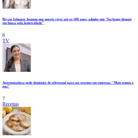
Bryan Johnson, homem que queria viver até os 100 anos, admite que "foi longe demais
em busca pela longevidade"
6
TV
Apresentadora pede demissão de telejornal para ser gerente em empresa: "Mais tempo e
paz"
7
Receitas