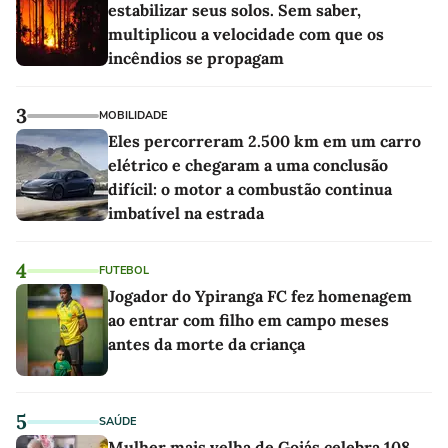
estabilizar seus solos. Sem saber,
multiplicou a velocidade com que os
incêndios se propagam
3
MOBILIDADE
Eles percorreram 2.500 km em um carro
elétrico e chegaram a uma conclusão
difícil: o motor a combustão continua
imbatível na estrada
4
FUTEBOL
Jogador do Ypiranga FC fez homenagem
ao entrar com filho em campo meses
antes da morte da criança
5
SAÚDE
Mulher mais velha de Goiás celebra 108