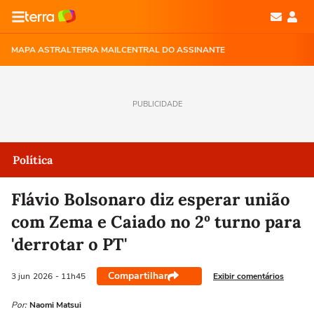
MAPA ASTRAL
TERRA MAIL
CENTRAL DO ASSINANTE
PUBLICIDADE
Política
Flávio Bolsonaro diz esperar união
com Zema e Caiado no 2º turno para
'derrotar o PT'
Compartilhar
Exibir comentários
3 jun
2026
- 11h45
Por:
Naomi Matsui