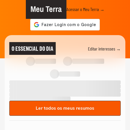
Meu Terra
Acessar o Meu Terra →
O ESSENCIAL DO DIA
Editar interesses →
Ler todos os meus resumos