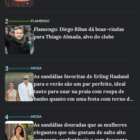
2
FLAMENGO
Flamengo: Diego Ribas dá boas-vindas
para Thiago Almada, alvo do clube
3
MODA
As sandálias favoritas de Erling Haaland
para o verão são um par perfeito, ideal
tanto para usar na praia com roupa de
banho quanto em uma festa com terno de
linho
4
MODA
As sandálias douradas que as mulheres
elegantes que não gostam de salto alto
compram: confortáveis e com desconto