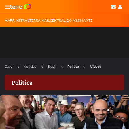
MAPA ASTRAL
TERRA MAIL
CENTRAL DO ASSINANTE
Capa
Notícias
Brasil
Política
Videos
Política
Ops!
Não foi possível reproduzir o vídeo