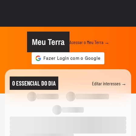
ELEIÇÕES
Zema mostra convite a Girão após
senador ser confirmado como vice...
ELEIÇÕES
Caiado diz em sabatina que quarto
mandato de Lula seria um ‘Dilma...
Meu Terra
Acessar o Meu Terra →
ELEIÇÕES
Zema diz que, se eleito, irá dialogar com
parlamentares, mas que...
ELEIÇÕES
Favoritos, indefinição: veja como vai
O ESSENCIAL DO DIA
Editar interesses →
começar a campanha nos...
ELEIÇÕES
Cleitinho volta atrás e pede candidatura ao
governo de MG: ‘Quem...