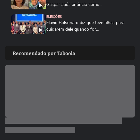
Gaspar após anúncio como...
ELEIÇÕES
Flávio Bolsonaro diz que teve filhas para
cuidarem dele quando for...
ELEIÇÕES
‘Estarei como para-choque na retaguarda’,
Recomendado por Taboola
diz Alfredo Gaspar a...
ELEIÇÕES
Cercado por mulheres, Flávio Bolsonaro
anuncia Alfredo Gaspar como...
POLÍTICA
Pesquisa Genial/Quaest: Lula tem 39%
das intenções de voto no 1º...
01:05
NOTÍCIAS
Governo Trump revoga visto de
embaixadora do Brasil nos EUA; saiba...