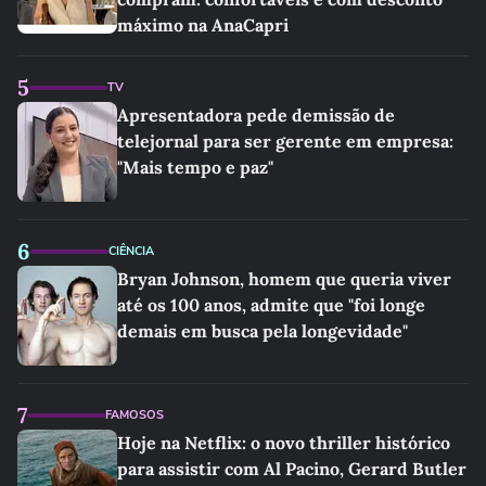
máximo na AnaCapri
5
TV
Apresentadora pede demissão de
telejornal para ser gerente em empresa:
"Mais tempo e paz"
6
CIÊNCIA
Bryan Johnson, homem que queria viver
até os 100 anos, admite que "foi longe
demais em busca pela longevidade"
7
FAMOSOS
Hoje na Netflix: o novo thriller histórico
para assistir com Al Pacino, Gerard Butler