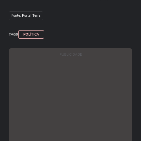
a união do grupo em um eventual segundo turno.
Fonte: Portal Terra
Reprodução/@EleicaoBr2026/X
TAGS
POLÍTICA
Gil Leonardi/Imprensa MG
PUBLICIDADE