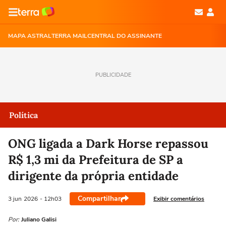
MAPA ASTRAL
TERRA MAIL
CENTRAL DO ASSINANTE
PUBLICIDADE
Política
ONG ligada a Dark Horse repassou
R$ 1,3 mi da Prefeitura de SP a
dirigente da própria entidade
Compartilhar
Exibir comentários
3 jun
2026
- 12h03
Por:
Juliano Galisi