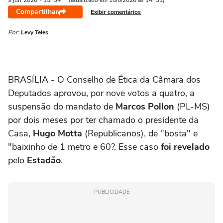
9 jun
2026
- 15h34
(atualizado em 10/6/2026 às 14h31)
Compartilhar
Exibir comentários
Por:
Levy Teles
BRASÍLIA - O Conselho de Ética da Câmara dos
Deputados aprovou, por nove votos a quatro, a
suspensão do mandato de
Marcos Pollon
(PL-MS)
por dois meses por ter chamado o presidente da
Casa,
Hugo Motta
(Republicanos), de "bosta" e
"baixinho de 1 metro e 60?. Esse caso
foi revelado
pelo
Estadão
.
PUBLICIDADE