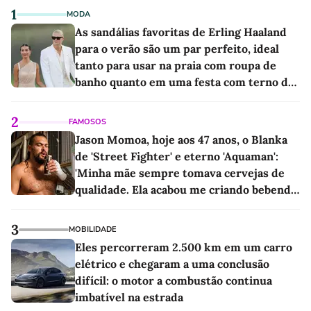
1
MODA
As sandálias favoritas de Erling Haaland
para o verão são um par perfeito, ideal
tanto para usar na praia com roupa de
banho quanto em uma festa com terno de
linho
2
FAMOSOS
Jason Momoa, hoje aos 47 anos, o Blanka
de 'Street Fighter' e eterno 'Aquaman':
'Minha mãe sempre tomava cervejas de
qualidade. Ela acabou me criando bebendo
as melhores'
3
MOBILIDADE
Eles percorreram 2.500 km em um carro
elétrico e chegaram a uma conclusão
difícil: o motor a combustão continua
imbatível na estrada