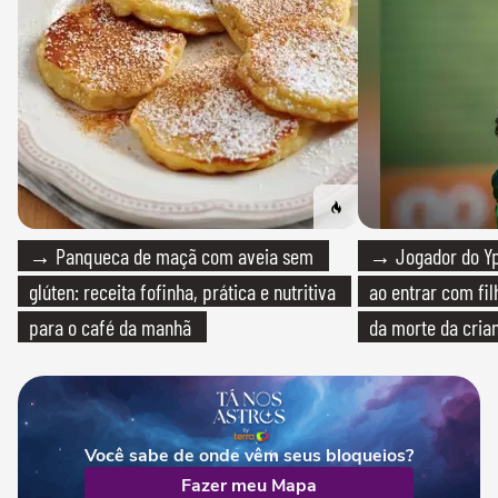
→ Panqueca de maçã com aveia sem
→ Jogador do Yp
glúten: receita fofinha, prática e nutritiva
ao entrar com fi
para o café da manhã
da morte da cria
Você sabe de onde vêm seus bloqueios?
Fazer meu Mapa