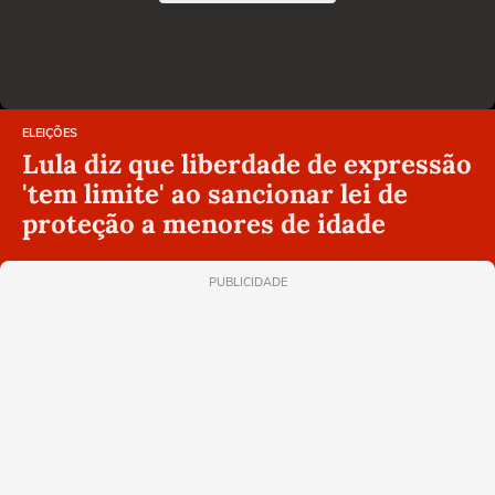
ELEIÇÕES
Lula diz que liberdade de expressão
'tem limite' ao sancionar lei de
proteção a menores de idade
PUBLICIDADE