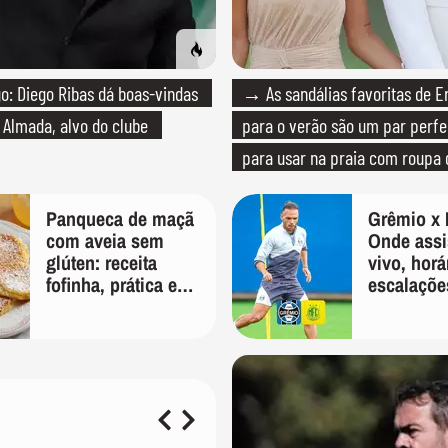
: Diego Ribas dá boas-vindas
→ As sandálias favoritas de E
 Almada, alvo do clube
para o verão são um par perfei
para usar na praia com roupa
quanto em uma festa com tern
Panqueca de maçã
Grêmio x 
com aveia sem
Onde assis
glúten: receita
vivo, horá
fofinha, prática e
escalaçõe
nutritiva para o
Copa do B
café da manhã