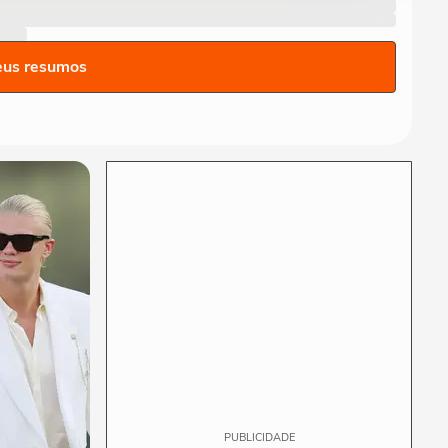
candidatura ao governo de
MG: ‘Quem...
ELEIÇÕES
Zema diz que vice deve ser
eus resumos
do Novo: 'Queremos alguém
com ficha limpa'
ELEIÇÕES
De olho na Presidência,
Zema anuncia mudança de
BH para São Paulo:...
POLÍTICA
Pesquisa BTG-Nexus: Lula
tem 41% e Flávio Bolsonaro,
37%, no 1º turno
PUBLICIDADE