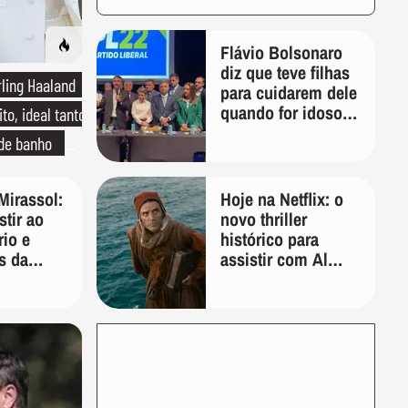
Flávio Bolsonaro
diz que teve filhas
rling Haaland
para cuidarem dele
quando for idoso:
to, ideal tanto
'Vão ver quem vai
 de banho
tomar conta de
mim'
o de linho
Mirassol:
Hoje na Netflix: o
tir ao
novo thriller
rio e
histórico para
s da
assistir com Al
rasil
Pacino, Gerard
Butler e Jason
Momoa