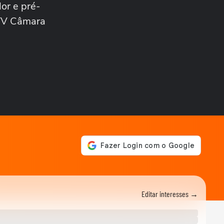
or e pré-
NOTÍCIAS
Governo Trump revoga visto
/TV Câmara
de embaixadora do Brasil
nos EUA; saiba...
ELEIÇÕES
Zema mostra convite a
Girão após senador ser
confirmado como vice...
ELEIÇÕES
Caiado diz em sabatina que
quarto mandato de Lula
seria um ‘Dilma...
ELEIÇÕES
Zema diz que, se eleito, irá
dialogar com parlamentares,
mas que...
ELEIÇÕES
Favoritos, indefinição: veja
como vai começar a
Editar interesses →
campanha nos...
ELEIÇÕES
Cleitinho volta atrás e pede