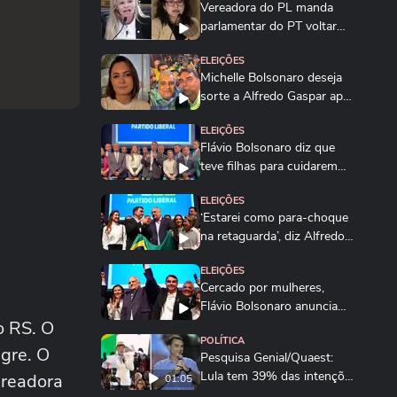
Vereadora do PL manda
parlamentar do PT voltar
para o Ceará e é...
ELEIÇÕES
Michelle Bolsonaro deseja
sorte a Alfredo Gaspar após
anúncio como...
ELEIÇÕES
Flávio Bolsonaro diz que
teve filhas para cuidarem
dele quando for...
ELEIÇÕES
‘Estarei como para-choque
na retaguarda’, diz Alfredo
Gaspar a...
ELEIÇÕES
Cercado por mulheres,
Flávio Bolsonaro anuncia
o RS. O
Alfredo Gaspar como...
POLÍTICA
gre. O
Pesquisa Genial/Quaest:
Lula tem 39% das intenções
ereadora
01:05
de voto no 1º...