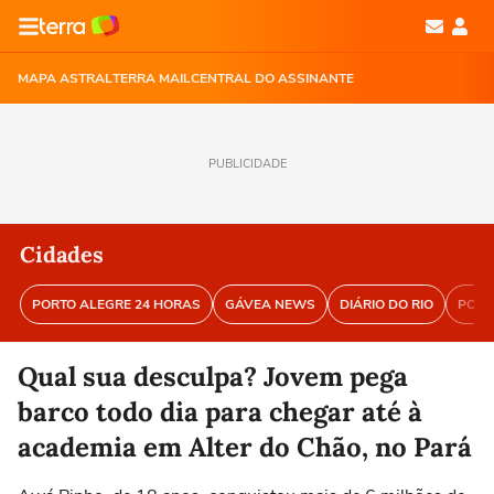
MAPA ASTRAL
TERRA MAIL
CENTRAL DO ASSINANTE
PUBLICIDADE
Cidades
PORTO ALEGRE 24 HORAS
GÁVEA NEWS
DIÁRIO DO RIO
PORT
Qual sua desculpa? Jovem pega
barco todo dia para chegar até à
academia em Alter do Chão, no Pará