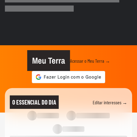
Motorista de ônibus é retirado à força de
veículo por policiais...
CIDADES
Sessão da Câmara é interrompida após
briga entre vereadores no...
VIDA E ESTILO
'Comecei por necessidade de criança':
artista transforma tubos de...
Meu Terra
Acessar o Meu Terra →
CIDADES
Tornado atinge cidade do RS pela
segunda semana seguida; veja
CIDADES
Chegada de ciclone provoca granizo e
O ESSENCIAL DO DIA
Editar interesses →
afeta mais de 100 casas no RS
NOTÍCIAS
Vídeo mostra o momento em que pai e
madrasta suspeitos de matar...