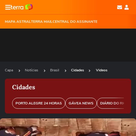
MAPA ASTRAL
TERRA MAIL
CENTRAL DO ASSINANTE
Capa
Notícias
Brasil
Cidades
Videos
Cidades
PORTO ALEGRE 24 HORAS
GÁVEA NEWS
DIÁRIO DO RIO
P
Ops!