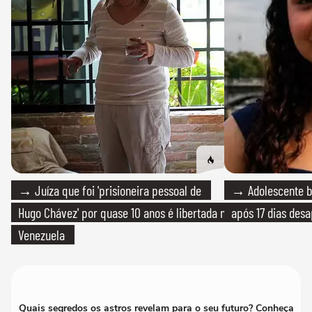
→ Juíza que foi 'prisioneira pessoal de
→ Adolescente br
Hugo Chávez' por quase 10 anos é libertada na
após 17 dias des
Venezuela
Quais segredos os astros revelam para o seu futuro? Conheça