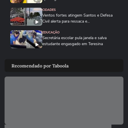
CIDADES
Ventos fortes atingem Santos e Defesa
Civil alerta para ressaca e...
EDUCAÇÃO
Secretária escolar pula janela e salva
estudante engasgado em Teresina
CIDADES
Com ventania, Rio recomenda que
Recomendado por Taboola
população retorne para casa e...
CIDADES
Tornado destrói casa de pecuarista no RS:
‘Cenário de guerra’
CIDADES
Corredora diz que tomou rasteira de dois
homens em parque de São...
CIDADES