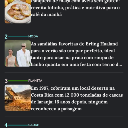
Panqueca de maçã com aveia sem glúten:
receita fofinha, prática e nutritiva para o
café da manhã
2
MODA
As sandálias favoritas de Erling Haaland
para o verão são um par perfeito, ideal
tanto para usar na praia com roupa de
banho quanto em uma festa com terno de
linho
3
PLANETA
Em 1997, cobriram um local deserto na
Costa Rica com 12.000 toneladas de cascas
de laranja; 16 anos depois, ninguém
reconheceu a paisagem
4
SAÚDE