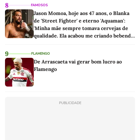
8
FAMOSOS
Jason Momoa, hoje aos 47 anos, o Blanka
de 'Street Fighter' e eterno 'Aquaman':
'Minha mãe sempre tomava cervejas de
qualidade. Ela acabou me criando bebendo
as melhores'
9
FLAMENGO
De Arrascaeta vai gerar bom lucro ao
Flamengo
PUBLICIDADE