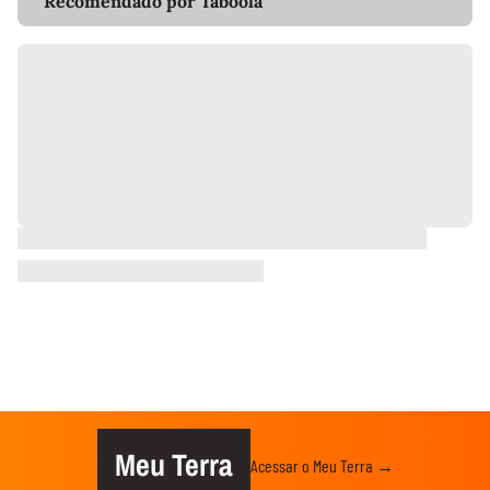
Recomendado por Taboola
Meu Terra
Acessar o Meu Terra →