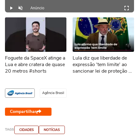
Anúncio
Play
Desmutar
Foguete da SpaceX atinge a
Lula diz que liberdade de
Lua e abre cratera de quase
expressão 'tem limite' ao
20 metros #shorts
sancionar lei de proteção a
menores de idade
Agência Brasil
Compartilhar
TAGS
CIDADES
NOTÍCIAS