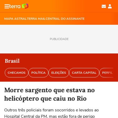
MAPA ASTRAL
TERRA MAIL
CENTRAL DO ASSINANTE
PUBLICIDADE
Brasil
CHECAMOS
POLÍTICA
ELEIÇÕES
CARTA CAPITAL
PERFIL BR
Morre sargento que estava no
helicóptero que caiu no Rio
Outros três policiais foram socorridos e levados ao
Hospital Central da PM, mas estão fora de perigo