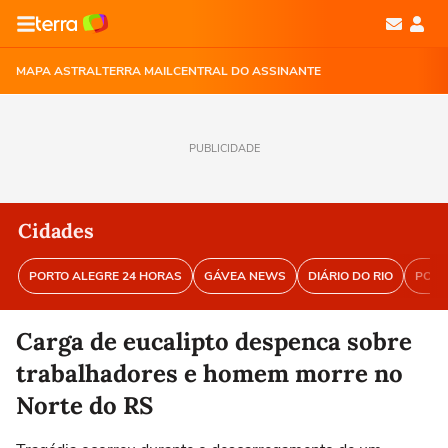
MAPA ASTRAL
TERRA MAIL
CENTRAL DO ASSINANTE
PUBLICIDADE
Cidades
PORTO ALEGRE 24 HORAS
GÁVEA NEWS
DIÁRIO DO RIO
PORT
Carga de eucalipto despenca sobre
trabalhadores e homem morre no
Norte do RS