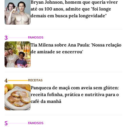
Bryan Johnson, homem que queria viver
até os 100 anos, admite que "foi longe
demais em busca pela longevidade"
3
FAMOSOS
Tia Milena sobre Ana Paula: 'Nossa relação
de amizade se encerrou'
4
RECEITAS
Panqueca de maçã com aveia sem glúten:
receita fofinha, prática e nutritiva para o
café da manhã
5
FAMOSOS