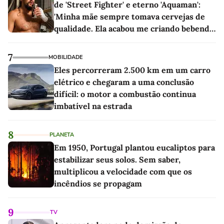
de 'Street Fighter' e eterno 'Aquaman':
'Minha mãe sempre tomava cervejas de
qualidade. Ela acabou me criando bebendo
as melhores'
7
MOBILIDADE
Eles percorreram 2.500 km em um carro
elétrico e chegaram a uma conclusão
difícil: o motor a combustão continua
imbatível na estrada
8
PLANETA
Em 1950, Portugal plantou eucaliptos para
estabilizar seus solos. Sem saber,
multiplicou a velocidade com que os
incêndios se propagam
9
TV