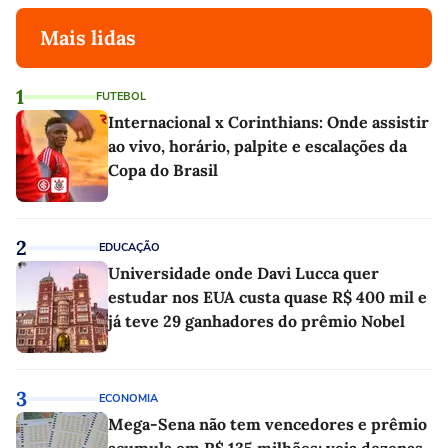
Mais lidas
1
FUTEBOL
Internacional x Corinthians: Onde assistir
ao vivo, horário, palpite e escalações da
Copa do Brasil
2
EDUCAÇÃO
Universidade onde Davi Lucca quer
estudar nos EUA custa quase R$ 400 mil e
já teve 29 ganhadores do prêmio Nobel
3
ECONOMIA
Mega-Sena não tem vencedores e prêmio
acumula em R$ 135 milhões; veja dezenas