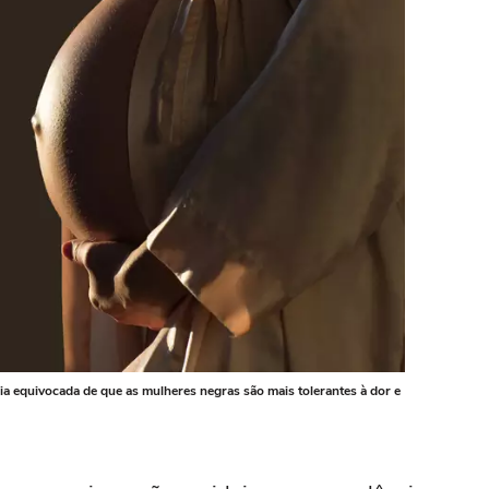
eia equivocada de que as mulheres negras são mais tolerantes à dor e