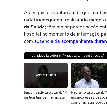
A pesquisa levantou ainda que
mulher
natal inadequado, realizando menos c
da Saúde;
têm maior peregrinação ent
hospital no momento de internação par
com
ausência de acompanhante durant
Impunidade Estrutural: "A justiça também é racista":
Ops!
ASSISTINDO
Não foi pos
Impunidade Estrutural: "A
Racismo Estrutural: 
Tent
justiça também é racista"
encaixo essas pesso
como racistas porqu