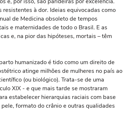
s e, por isso, são parideiras por excelência.
s resistentes à dor. Ideias equivocadas como
nual de Medicina obsoleto de tempos
is e maternidades de todo o Brasil. E as
cas e, na pior das hipóteses, mortais – têm
parto humanizado é tido como um direito de
bstétrico atinge milhões de mulheres no país ao
entífico (ou biológico). Trata-se de uma
éculo XIX - e que mais tarde se mostraram
ra estabelecer hierarquias raciais com base
a pele, formato do crânio e outras qualidades