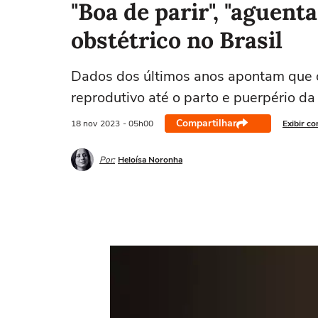
"Boa de parir", "aguent
obstétrico no Brasil
Dados dos últimos anos apontam que 
reprodutivo até o parto e puerpério da
Compartilhar
18 nov
2023
- 05h00
Exibir c
Por:
Heloísa Noronha