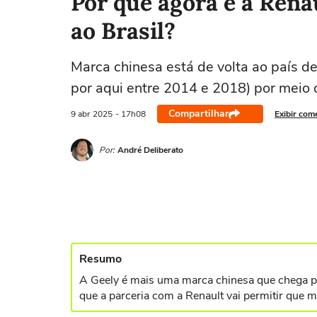
Por que agora é a Rena
ao Brasil?
Marca chinesa está de volta ao país d
por aqui entre 2014 e 2018) por meio 
Compartilhar
9 abr
2025
- 17h08
Exibir com
Por:
André Deliberato
Resumo
A Geely é mais uma marca chinesa que chega par
que a parceria com a Renault vai permitir que