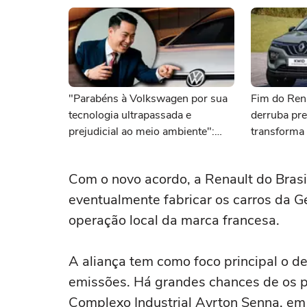
"Parabéns à Volkswagen por sua
Fim do Ren
tecnologia ultrapassada e
derruba pr
prejudicial ao meio ambiente":
transforma 
executivo de uma marca chinesa
oportunida
critica a VW por seu lançamento
Com o novo acordo, a Renault do Brasi
mais recente
eventualmente fabricar os carros da Ge
operação local da marca francesa.
A aliança tem como foco principal o 
emissões. Há grandes chances de os p
Complexo Industrial Ayrton Senna, em 