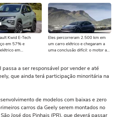
ault Kwid E-Tech
Eles percorreram 2.500 km em
eço em 57% e
um carro elétrico e chegaram a
elétrico em
uma conclusão difícil: o motor a
de
combustão continua imbatível na
estrada
l passa a ser responsável por vender e até
ely, que ainda terá participação minoritária na
desenvolvimento de modelos com baixas e zero
rimeiros carros da Geely serem montados no
São José dos Pinhais (PR), que deverá passar