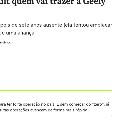
ult quem vai trazer a Geely
epois de sete anos ausente (ela tentou emplacar
de uma aliança
entários
a ter forte operação no país. E sem começar do "zero", já
 muitas operações avancem de forma mais rápida