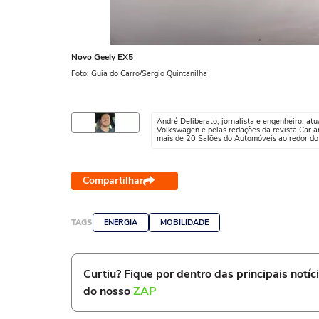
Novo Geely EX5
Foto: Guia do Carro/Sergio Quintanilha
André Deliberato, jornalista e engenheiro, a
Volkswagen e pelas redações da revista Car a
mais de 20 Salões do Automóveis ao redor d
Compartilhar
TAGS
ENERGIA
MOBILIDADE
Curtiu? Fique por dentro das principais notíc
do nosso
ZAP