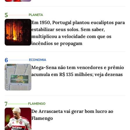
5
PLANETA
Em 1950, Portugal plantou eucaliptos para
estabilizar seus solos. Sem saber,
multiplicou a velocidade com que os
incêndios se propagam
6
ECONOMIA
Mega-Sena não tem vencedores e prêmio
acumula em R$ 135 milhões; veja dezenas
7
FLAMENGO
De Arrascaeta vai gerar bom lucro ao
Flamengo