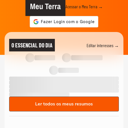
Meu Terra
Acessar o Meu Terra →
O ESSENCIAL DO DIA
Editar interesses →
Ler todos os meus resumos