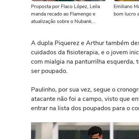
Proposta por Flaco López, Leila
Emiliano Ma
manda recado ao Flamengo e
bom lucro 
atualização sobre o Nubank
Parque: as últimas notícias do
Palmeiras
A dupla Piquerez e Arthur também des
cuidados da fisioterapia, e o jovem ini
com mialgia na panturrilha esquerda, 
ser poupado.
Paulinho, por sua vez, segue o cronog
atacante não foi a campo, visto que e
entrar na lista dos poupados para o c