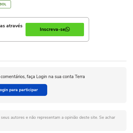
BOL
ias através
Inscreva-se
 comentários, faça Login na sua conta Terra
ogin para participar
seus autores e não representam a opinião deste site. Se achar