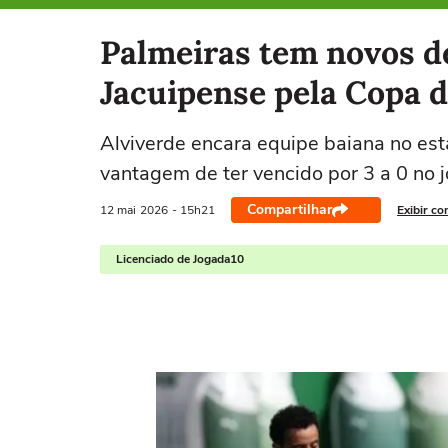
Selecione o time para ver as notícias
Palmeiras tem novos d
Jacuipense pela Copa d
Alviverde encara equipe baiana no est
vantagem de ter vencido por 3 a 0 no 
Compartilhar
12 mai
2026
- 15h21
Exibir co
Licenciado de Jogada10