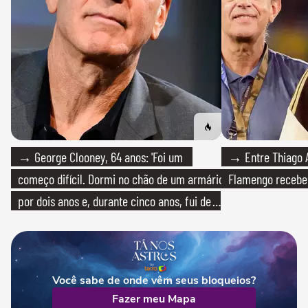
→ George Clooney, 64 anos: 'Foi um
→ Entre Thiago A
começo difícil. Dormi no chão de um armário
Flamengo recebeu
por dois anos e, durante cinco anos, fui de
bicicleta aos testes de elenco'
Você sabe de onde vêm seus bloqueios?
Fazer meu Mapa