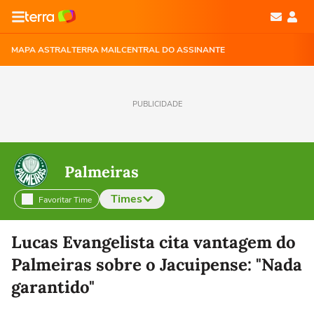
MAPA ASTRAL
TERRA MAIL
CENTRAL DO ASSINANTE
PUBLICIDADE
Palmeiras
Times
Favoritar Time
Selecione o time para ver as notícias
Lucas Evangelista cita vantagem do
Palmeiras sobre o Jacuipense: "Nada
garantido"