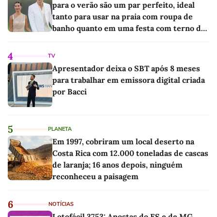
para o verão são um par perfeito, ideal
tanto para usar na praia com roupa de
banho quanto em uma festa com terno de
linho
4
TV
Apresentador deixa o SBT após 8 meses
para trabalhar em emissora digital criada
por Bacci
5
PLANETA
Em 1997, cobriram um local deserto na
Costa Rica com 12.000 toneladas de cascas
de laranja; 16 anos depois, ninguém
reconheceu a paisagem
6
NOTÍCIAS
Lotofácil 3753: Apostas do ES e de MG