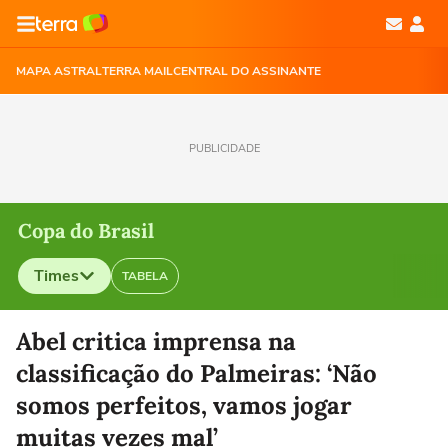
MAPA ASTRAL
TERRA MAIL
CENTRAL DO ASSINANTE
PUBLICIDADE
Copa do Brasil
Times
TABELA
Selecione o time para ver as notícias
Abel critica imprensa na
classificação do Palmeiras: ‘Não
somos perfeitos, vamos jogar
muitas vezes mal’