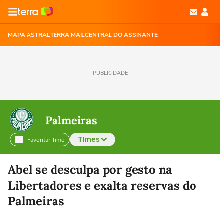
MAPA ASTRAL
TERRA MAIL
CENTRAL DO ASSINANTE
PUBLICIDADE
Palmeiras
Times
Favoritar Time
Selecione o time para ver as notícias
Abel se desculpa por gesto na
Libertadores e exalta reservas do
Palmeiras