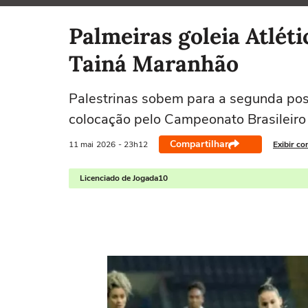
Selecione o time para ver as notícias
Palmeiras goleia Atlét
Tainá Maranhão
Palestrinas sobem para a segunda po
colocação pelo Campeonato Brasileiro
Compartilhar
11 mai
2026
- 23h12
Exibir co
Licenciado de Jogada10