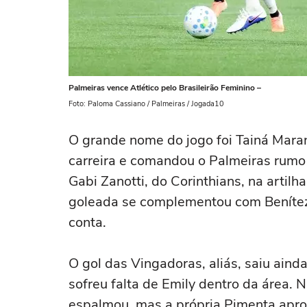
Palmeiras vence Atlético pelo Brasileirão Feminino –
Foto: Paloma Cassiano / Palmeiras / Jogada10
O grande nome do jogo foi Tainá Maran
carreira e comandou o Palmeiras rumo 
Gabi Zanotti, do Corinthians, na artilh
goleada se complementou com Benítez,
conta.
O gol das Vingadoras, aliás, saiu aind
sofreu falta de Emily dentro da área. 
espalmou, mas a própria Pimenta apro