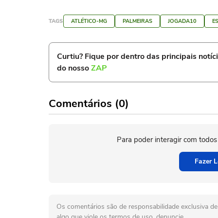
TAGS
ATLÉTICO-MG
PALMEIRAS
JOGADA10
E
Curtiu? Fique por dentro das principais notíc
do nosso
ZAP
Comentários (0)
Para poder interagir com todos
Fazer L
Os comentários são de responsabilidade exclusiva de 
algo que viole os termos de uso, denuncie.