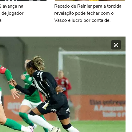
G avança na
Recado de Reinier para a torcida,
 de jogador
revelação pode fechar com o
al
Vasco e lucro por conta de
Preciado: as últimas notícias do
Atlético-MG