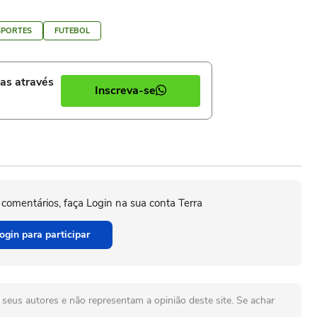
SPORTES
FUTEBOL
ias através
Inscreva-se
 comentários, faça Login na sua conta Terra
ogin para participar
seus autores e não representam a opinião deste site. Se achar