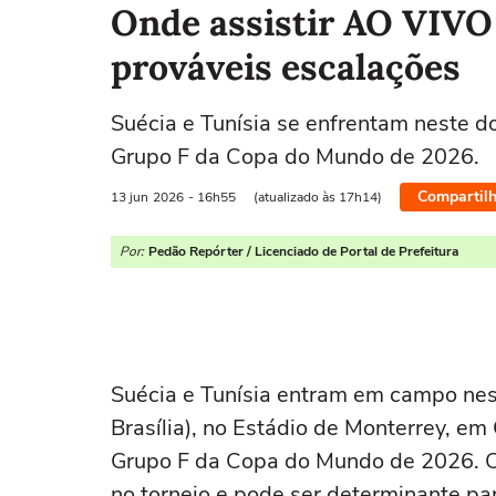
Onde assistir AO VIVO 
prováveis escalações
Suécia e Tunísia se enfrentam neste d
Grupo F da Copa do Mundo de 2026.
Compartilh
13 jun
2026
- 16h55
(atualizado às 17h14)
Por:
Pedão Repórter / Licenciado de Portal de Prefeitura
Suécia e Tunísia entram em campo nest
Brasília), no Estádio de Monterrey, e
Grupo F da Copa do Mundo de 2026. O 
no torneio e pode ser determinante pa