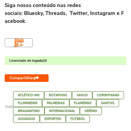
Siga nosso conteúdo nas redes
sociais: Bluesky, Threads, Twitter, Instagram e F
acebook
.
Licenciado de Jogada10
Compartilhar
ATLÉTICO-MG
BOTAFOGO
VASCO
CORINTHIANS
FLUMINENSE
PALMEIRAS
FLAMENGO
SANTOS
TAGS
BRAGANTINO
INTERNACIONAL
GRÊMIO
JOGADA10
ESPORTES
FUTEBOL