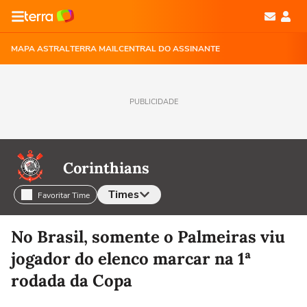
MAPA ASTRAL
TERRA MAIL
CENTRAL DO ASSINANTE
PUBLICIDADE
Corinthians
Times
Favoritar Time
Selecione o time para ver as notícias
No Brasil, somente o Palmeiras viu
jogador do elenco marcar na 1ª
rodada da Copa