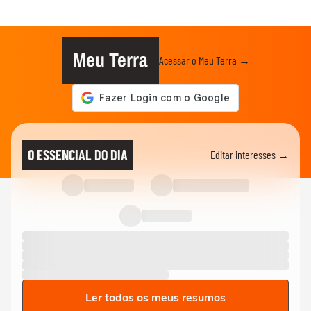
Meu Terra
Acessar o Meu Terra →
O ESSENCIAL DO DIA
Editar interesses →
Ler todos os meus resumos