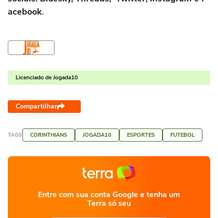
acebook
.
Licenciado de Jogada10
Compartilhar
TAGS
CORINTHIANS
JOGADA10
ESPORTES
FUTEBOL
Entre com sua conta Google e tenha um
Terra só seu