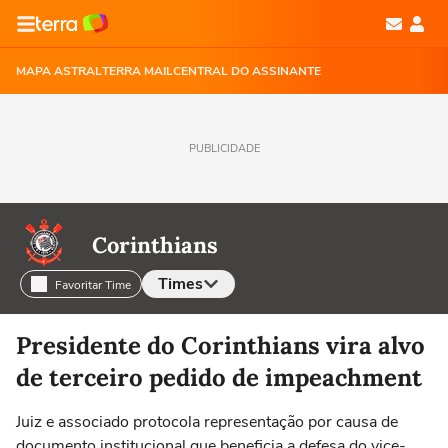
MAPA ASTRAL
TERRA MAIL
CENTRAL DO ASSINANTE
PUBLICIDADE
Corinthians
Times
Favoritar Time
Selecione o time para ver as notícias
Presidente do Corinthians vira alvo
de terceiro pedido de impeachment
Juiz e associado protocola representação por causa de
documento institucional que beneficia a defesa do vice-