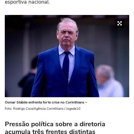
esportiva nacional.
Osmar Stábile enfrenta forte crise no Corinthians –
Foto: Rodrigo Coca/Agência Corinthians / Jogada10
Pressão política sobre a diretoria
acumula três frentes distintas