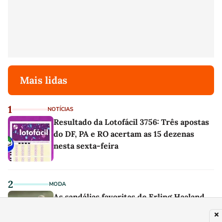
Mais lidas
1
NOTÍCIAS
Resultado da Lotofácil 3756: Três apostas
do DF, PA e RO acertam as 15 dezenas
nesta sexta-feira
2
MODA
As sandálias favoritas de Erling Haaland
para o verão são um par perfeito, ideal
tanto para usar na praia com roupa de