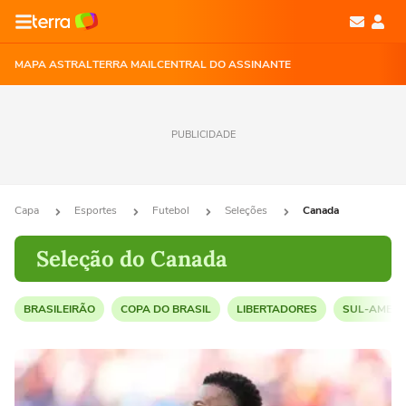
MAPA ASTRAL
TERRA MAIL
CENTRAL DO ASSINANTE
PUBLICIDADE
Capa
Esportes
Futebol
Seleções
Canada
Seleção do Canada
BRASILEIRÃO
COPA DO BRASIL
LIBERTADORES
SUL-AMERI