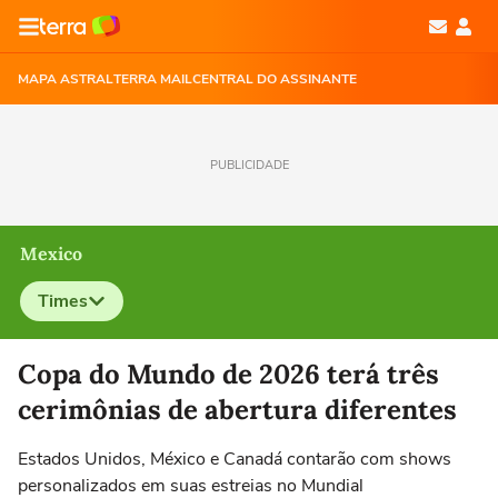
MAPA ASTRAL
TERRA MAIL
CENTRAL DO ASSINANTE
PUBLICIDADE
Mexico
Times
Selecione o time para ver as notícias
Copa do Mundo de 2026 terá três
cerimônias de abertura diferentes
Estados Unidos, México e Canadá contarão com shows
personalizados em suas estreias no Mundial