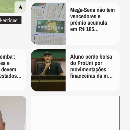
Mega-Sena não tem
vencedores e
 Henrique
prêmio acumula
em R$ 165
milhões; veja as
dezenas
bomba':
Aluno perde bolsa
es e
do ProUni por
s devem
movimentações
 estados
financeiras da mãe
ira,
em plataformas de
et
apostas