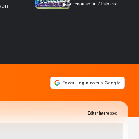
chegou ao fim? Palmeiras
son
cresce no...
TERRABOLISTAS
Palmeiras atropela! Final expõe falhas graves
do Corinthians
TERRABOLISTAS
Palmeiras vai reformular?
Abel precisa de reforços
para 2026
TERRABOLISTAS
Neymar salvou o Santos! A
atuação mais decisiva desde
o retorno?
TERRABOLISTAS
Flamengo conquista nono
Campeonato Brasileiro
Editar interesses →
TERRABOLISTAS
Alemanha passa fácil?
Equador e Costa do Marfim
brigam pela vaga!
TERRABOLISTAS