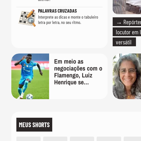
PALAVRAS CRUZADAS
Interprete as dicas e monte o tabuleiro
→ Repórter
letra por letra, no seu ritmo.
locutor em 
versátil
Em meio as
negociações com o
Flamengo, Luiz
Henrique se
manifesta através
das redes sociais
MEUS SHORTS