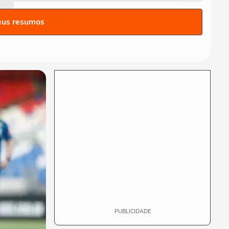
Repescagem mortal na
Copa: Itália corre risco real
eus resumos
de ficar fora!
TERRABOLISTAS
Brasil vai chegar forte em
2026? Ancelotti ainda busca
o time ideal
TERRABOLISTAS
Neymar deve ir à Copa?
Discussão quente sobre
físico e função no...
TERRABOLISTAS
Seleção perdeu identidade?
Debate sobre Ancelotti e
treinadores...
PUBLICIDADE