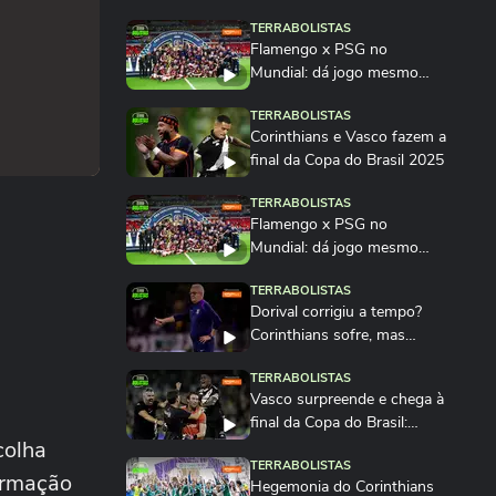
TERRABOLISTAS
Flamengo x PSG no
Mundial: dá jogo mesmo
com desgaste físico?...
TERRABOLISTAS
Corinthians e Vasco fazem a
final da Copa do Brasil 2025
TERRABOLISTAS
Flamengo x PSG no
Mundial: dá jogo mesmo
com desgaste físico?
TERRABOLISTAS
Dorival corrigiu a tempo?
Corinthians sofre, mas
muda o jogo...
TERRABOLISTAS
Vasco surpreende e chega à
final da Copa do Brasil:
colha
ninguém esperava?
TERRABOLISTAS
formação
Hegemonia do Corinthians