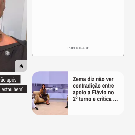
PUBLICIDADE
Zema diz não ver
ção após
contradição entre
o estou bem'
apoio a Flávio no
2º turno e crítica ao
caso Master:
'Prefiro votar em
um copo a votar no
PT'