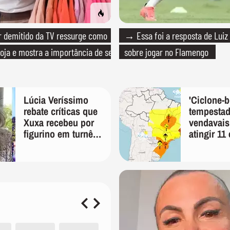
 demitido da TV ressurge como
→ Essa foi a resposta de Luiz
loja e mostra a importância de ser
sobre jogar no Flamengo
Lúcia Veríssimo
'Ciclone-
rebate críticas que
tempestad
Xuxa recebeu por
vendavai
figurino em turnê:
atingir 11
'É pura inveja e
na sexta-fe
preconceito'
alerta Inm