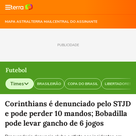
MAPA ASTRAL
TERRA MAIL
CENTRAL DO ASSINANTE
PUBLICIDADE
Futebol
Times
BRASILEIRÃO
COPA DO BRASIL
LIBERTADORES
Selecione o time para ver as notícias
Corinthians é denunciado pelo STJD
e pode perder 10 mandos; Bobadilla
pode levar gancho de 6 jogos