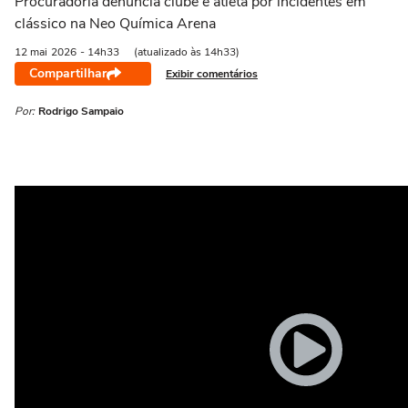
Procuradoria denuncia clube e atleta por incidentes em
clássico na Neo Química Arena
12 mai
2026
- 14h33
(atualizado às 14h33)
Compartilhar
Exibir comentários
Por:
Rodrigo Sampaio