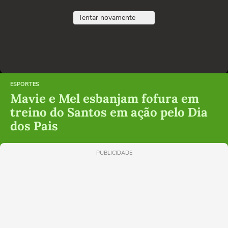
Tentar novamente
ESPORTES
Mavie e Mel esbanjam fofura em
treino do Santos em ação pelo Dia
dos Pais
PUBLICIDADE