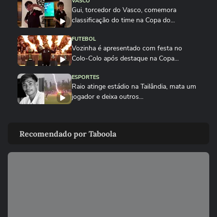
VASCO
Gui, torcedor do Vasco, comemora
classificação do time na Copa do...
FUTEBOL
Vozinha é apresentado com festa no
Colo-Colo após destaque na Copa...
ESPORTES
Raio atinge estádio na Tailândia, mata um
jogador e deixa outros...
NEYMAR
Neymar relaxa em iate após polêmica
Recomendado por Taboola
contra o Remo e ironiza:...
ESPORTES
CBF divulga áudio do VAR sobre expulsão
polêmica de Marllon do Remo
NEYMAR
Neymar provoca confusão e é chamado
de 'vagabundo' por presidente...