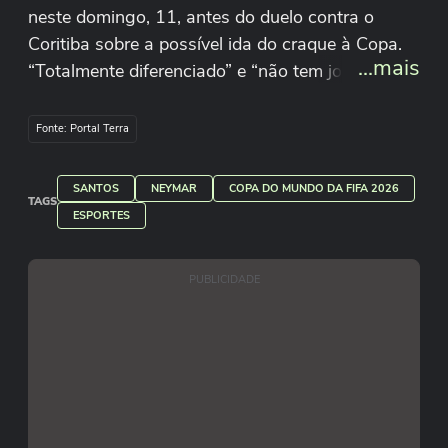
neste domingo, 11, antes do duelo contra o
Coritiba sobre a possível ida do craque à Copa.
...mais
“Totalmente diferenciado” e “não tem jogador
igual ele” foram algumas das respostas sobre o
camisa 10 do clube. Raul Godoy/Redação Terra
Fonte: Portal Terra
SANTOS
NEYMAR
COPA DO MUNDO DA FIFA 2026
TAGS
ESPORTES
PUBLICIDADE