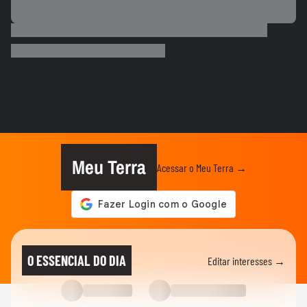
ESPORTES
Neymar desabafa após polêmica em
campo: 'Existe diferença entre...
00:50
ESPORTES
3 exercícios para substituir o
levantamento terra
00:24
ESPORTES
Você sabe quantas calorias tem em uma
coxinha de frango?
Meu Terra
Acessar o Meu Terra →
ESPORTES
Por que o corpo treme durante a prancha?
00:26
ESPORTES
Vídeo mostra o momento em que jogador
O ESSENCIAL DO DIA
Editar interesses →
do São Paulo atropela idoso...
ESPORTES
Vídeo mostra o momento em que Nicolas,