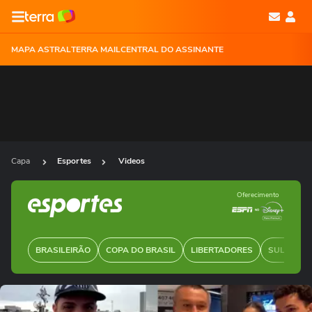
MAPA ASTRAL
TERRA MAIL
CENTRAL DO ASSINANTE
Capa
Esportes
Videos
Oferecimento
BRASILEIRÃO
COPA DO BRASIL
LIBERTADORES
SUL-AMER
Ops!