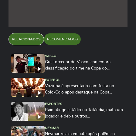
RELACIONADOS
RECOMENDADOS
VASCO
Gui, torcedor do Vasco, comemora
classificação do time na Copa do...
FUTEBOL
Vozinha é apresentado com festa no
Colo-Colo após destaque na Copa...
ESPORTES
Raio atinge estádio na Tailândia, mata um
jogador e deixa outros...
NEYMAR
Neymar relaxa em iate após polêmica