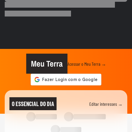
Por que o corpo treme durante a prancha?
00:26
ESPORTES
Vídeo mostra o momento em que jogador
do São Paulo atropela idoso...
ESPORTES
Vídeo mostra o momento em que Nicolas,
do São Paulo, atropela...
Meu Terra
Acessar o Meu Terra →
NEYMAR
Pai de Neymar prevê que craque ainda
terá mais filhos: ‘Isso não...
FUTEBOL
Neymar diz que imprensa vai adoecer
O ESSENCIAL DO DIA
Editar interesses →
jogadores de futebol: ‘Se...
ESPORTES
Neymar pai diz que ficará 'muito triste'
quando jogador se...