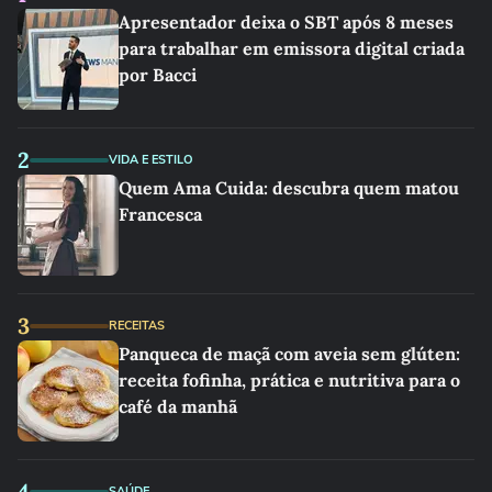
Apresentador deixa o SBT após 8 meses
para trabalhar em emissora digital criada
por Bacci
2
VIDA E ESTILO
Quem Ama Cuida: descubra quem matou
Francesca
3
RECEITAS
Panqueca de maçã com aveia sem glúten:
receita fofinha, prática e nutritiva para o
café da manhã
4
SAÚDE