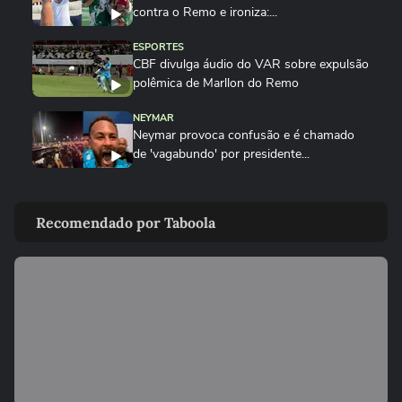
contra o Remo e ironiza:...
ESPORTES
CBF divulga áudio do VAR sobre expulsão
polêmica de Marllon do Remo
NEYMAR
Neymar provoca confusão e é chamado
de 'vagabundo' por presidente...
ESPORTES
Neymar desabafa após polêmica em
Recomendado por Taboola
campo: 'Existe diferença entre...
00:50
ESPORTES
3 exercícios para substituir o
levantamento terra
00:24
ESPORTES
Você sabe quantas calorias tem em uma
coxinha de frango?
ESPORTES