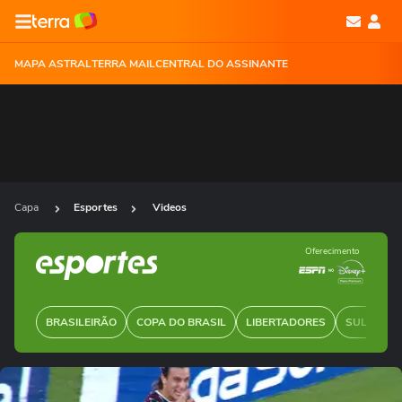
MAPA ASTRAL
TERRA MAIL
CENTRAL DO ASSINANTE
Capa
Esportes
Videos
Oferecimento
BRASILEIRÃO
COPA DO BRASIL
LIBERTADORES
SUL-AMER
Ops!