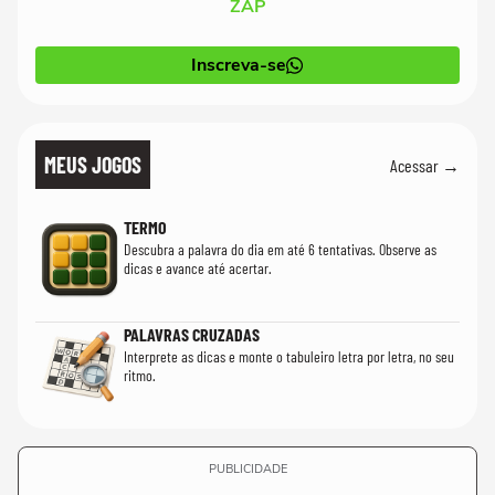
ZAP
Inscreva-se
MEUS JOGOS
Acessar →
TERMO
Descubra a palavra do dia em até 6 tentativas. Observe as
dicas e avance até acertar.
PALAVRAS CRUZADAS
Interprete as dicas e monte o tabuleiro letra por letra, no seu
ritmo.
PUBLICIDADE