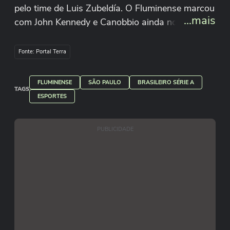
pelo time de Luis Zubeldía. O Fluminense marcou
...mais
com John Kennedy e Canobbio ainda no primeiro
tempo; Dória descontou para os visitantes na
segunda etapa. Imagens: CazéTV
Fonte: Portal Terra
FLUMINENSE
SÃO PAULO
BRASILEIRO SÉRIE A
TAGS
ESPORTES
PUBLICIDADE