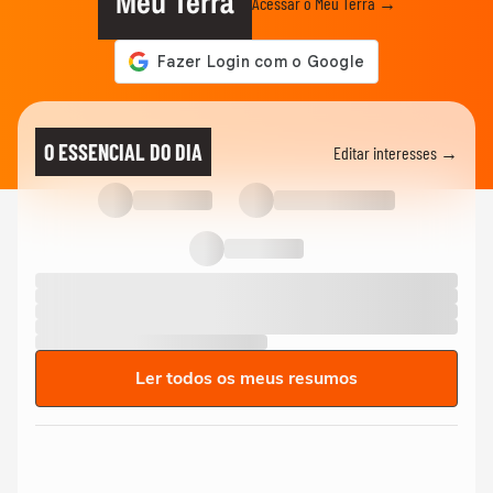
Meu Terra
Acessar o Meu Terra →
O ESSENCIAL DO DIA
Editar interesses →
Ler todos os meus resumos