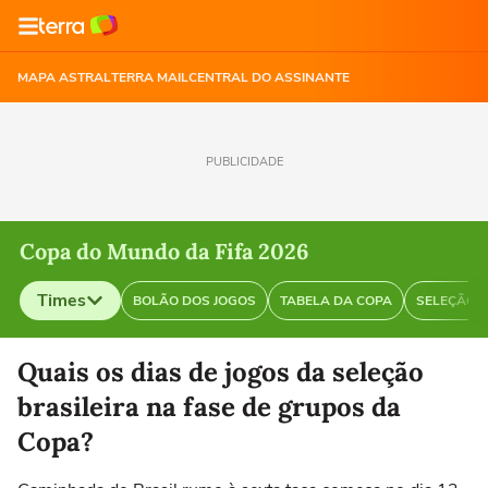
MAPA ASTRAL
TERRA MAIL
CENTRAL DO ASSINANTE
PUBLICIDADE
Copa do Mundo da Fifa 2026
Times
BOLÃO DOS JOGOS
TABELA DA COPA
SELEÇÃO B
Selecione o time para ver as notícias
Quais os dias de jogos da seleção
brasileira na fase de grupos da
Copa?