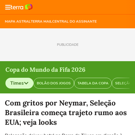
MAPA ASTRAL
TERRA MAIL
CENTRAL DO ASSINANTE
PUBLICIDADE
Copa do Mundo da Fifa 2026
Times
BOLÃO DOS JOGOS
TABELA DA COPA
SELEÇÃO B
Selecione o time para ver as notícias
Com gritos por Neymar, Seleção
Brasileira começa trajeto rumo aos
EUA; veja looks