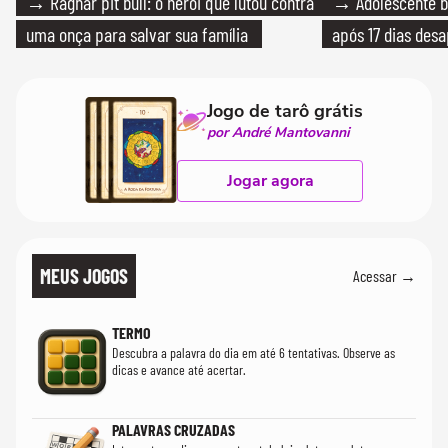
→ Ragnar pit bull: o herói que lutou contra
→ Adolescente br
uma onça para salvar sua família
após 17 dias des
Jogo de tarô grátis
por André Mantovanni
Jogar agora
MEUS JOGOS
Acessar →
TERMO
Descubra a palavra do dia em até 6 tentativas. Observe as
dicas e avance até acertar.
PALAVRAS CRUZADAS