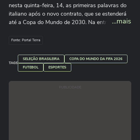
nesta quinta-feira, 14, as primeiras palavras do
italiano após o novo contrato, que se estenderá
...mais
até a Copa do Mundo de 2030. Na entrevista,
Carlo Ancelotti falou sobre a expectativa para
comandar a Seleção Brasileira durante um ciclo
Fonte: Portal Terra
completo de trabalho. Além disso, o italiano
afirmou que a lista final para a Copa está
SELEÇÃO BRASILEIRA
COPA DO MUNDO DA FIFA 2026
“praticamente fechada” e que o Brasil chega
TAGS
FUTEBOL
ESPORTES
pronto para competir contra qualquer seleção.
Divulgação/CBF
PUBLICIDADE