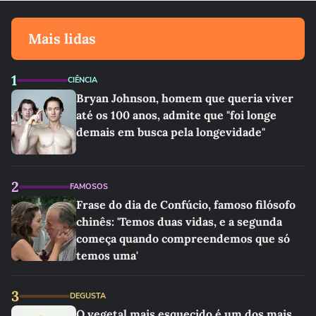
Mais lidas
1
CIÊNCIA
Bryan Johnson, homem que queria viver
até os 100 anos, admite que "foi longe
demais em busca pela longevidade"
2
FAMOSOS
Frase do dia de Confúcio, famoso filósofo
chinês: 'Temos duas vidas, e a segunda
começa quando compreendemos que só
temos uma'
3
DEGUSTA
O vegetal mais esquecido é um dos mais