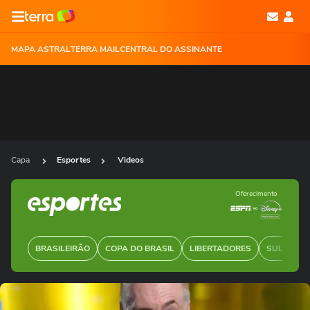
MAPA ASTRAL
TERRA MAIL
CENTRAL DO ASSINANTE
Capa
Esportes
Videos
Oferecimento
BRASILEIRÃO
COPA DO BRASIL
LIBERTADORES
SUL-AMER
Ops!