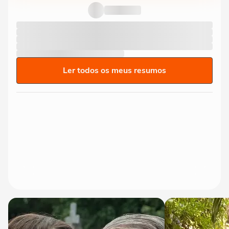
"OLY" ao lado do nome nas...
Ler todos os meus resumos