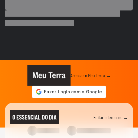
PALMEIRAS
Palmeiras reforça combate à violência
contra a mulher nos 20 anos...
ESPORTES
Rayssa Leal destaca legado olímpico do
skate, mas diz que esporte...
ESPORTES
Rayssa Leal fala sobre competir no Dia
dos Pais e diz que ganhará...
Meu Terra
Acessar o Meu Terra →
ESPORTES
Alex Escobar passa por cirurgia para
retirada de tumor
ESPORTES
Salah ganha festa surreal ao ser
O ESSENCIAL DO DIA
Editar interesses →
apresentado à torcida do...
BASQUETE
Hortência explica por que passou a usar