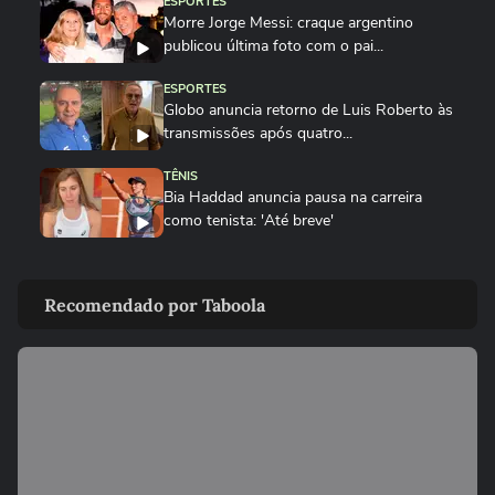
ESPORTES
Morre Jorge Messi: craque argentino
publicou última foto com o pai...
ESPORTES
Globo anuncia retorno de Luis Roberto às
transmissões após quatro...
TÊNIS
Bia Haddad anuncia pausa na carreira
como tenista: 'Até breve'
ESPORTES
Rebeca Andrade conquista a maior nota
Recomendado por Taboola
do mundo no salto em 2026...
SURFE
Do isopor ao colo do filho: como 'Seu
Luiz' moldou o campeão Italo...
GINÁSTICA
Rebeca Andrade conquista a maior nota
do mundo no salto em 2026