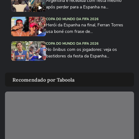
Argentina é recebida com festa mesmo
após perder para a Espanha na...
COPA DO MUNDO DA FIFA 2026
Herói da Espanha na final, Ferran Torres
usa boné com frase de...
COPA DO MUNDO DA FIFA 2026
No ônibus com os jogadores: veja os
bastidores da festa da Espanha...
COPA DO MUNDO DA FIFA 2026
Cucurella canta em festa da Espanha
Recomendado por Taboola
música viral criada por...
COPA DO MUNDO DA FIFA 2026
Fã de Neymar, Nico Williams surpreende
com 'funk proibidão' do...
COPA DO MUNDO DA FIFA 2026
Cucurella ‘perde a linha’ e ‘hidrata’ taça da
Copa do Mundo...