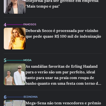
telejornal para ser gerente em empresa:
"Mais tempo e paz"
4
FAMOSOS
Deborah Secco é processada por vizinho
que pede quase R$ 100 mil de indenização
5
MODA
As sandálias favoritas de Erling Haaland
para o verão são um par perfeito, ideal
tanto para usar na praia com roupa de
banho quanto em uma festa com terno de
linho
6
ECONOMIA
Mega-Sena não tem vencedores e prêmio