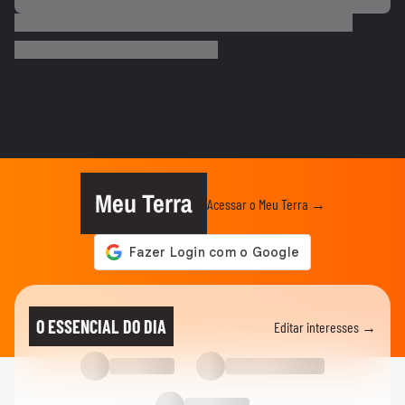
COPA DO MUNDO DA FIFA 2026
Que intimidade! Lamine Yamal faz carinho
e 'lustra' taça da Copa...
COPA DO MUNDO DA FIFA 2026
Imagens aéreas mostram ruas de Madri
tomadas por torcedores em...
COPA DO MUNDO DA FIFA 2026
‘Somos os reis do mundo’: seleção da
Espanha arrasta multidão em...
Meu Terra
Acessar o Meu Terra →
COPA DO MUNDO DA FIFA 2026
Lamine Yamal manda recado a Paredes
após agressão a Gavi na final...
COPA DO MUNDO DA FIFA 2026
Adolescente morre após fonte desabar
O ESSENCIAL DO DIA
Editar interesses →
durante comemoração do título...
COPA DO MUNDO DA FIFA 2026
Torcedores argentinos entram em
confronto com a PM no RJ após...