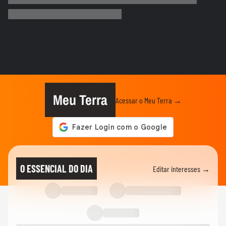
Que intimidade! Lamine Yamal faz carinho
e 'lustra' taça da Copa...
COPA DO MUNDO DA FIFA 2026
Imagens aéreas mostram ruas de Madri
tomadas por torcedores em...
COPA DO MUNDO DA FIFA 2026
‘Somos os reis do mundo’: seleção da
Espanha arrasta multidão em...
Meu Terra
Acessar o Meu Terra →
COPA DO MUNDO DA FIFA 2026
Lamine Yamal manda recado a Paredes
após agressão a Gavi na final...
COPA DO MUNDO DA FIFA 2026
Adolescente morre após fonte desabar
O ESSENCIAL DO DIA
Editar interesses →
durante comemoração do título...
COPA DO MUNDO DA FIFA 2026
Torcedores argentinos entram em
confronto com a PM no RJ após...