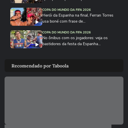
COPA DO MUNDO DA FIFA 2026
Herói da Espanha na final, Ferran Torres
usa boné com frase de...
COPA DO MUNDO DA FIFA 2026
No ônibus com os jogadores: veja os
bastidores da festa da Espanha...
COPA DO MUNDO DA FIFA 2026
Cucurella canta em festa da Espanha
Recomendado por Taboola
música viral criada por...
COPA DO MUNDO DA FIFA 2026
Fã de Neymar, Nico Williams surpreende
com 'funk proibidão' do...
COPA DO MUNDO DA FIFA 2026
Cucurella ‘perde a linha’ e ‘hidrata’ taça da
Copa do Mundo...
COPA DO MUNDO DA FIFA 2026