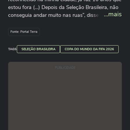
estou fora (...) Depois da Seleção Brasileira, não
...mais
conseguia andar muito nas ruas”, disse Douglas.
Reprodução/CBF/Youtube
Fonte: Portal Terra
TAGS
SELEÇÃO BRASILEIRA
COPA DO MUNDO DA FIFA 2026
PUBLICIDADE