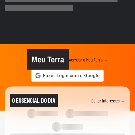
e 'lustra' taça da Copa...
COPA DO MUNDO DA FIFA 2026
Imagens aéreas mostram ruas de Madri
tomadas por torcedores em...
COPA DO MUNDO DA FIFA 2026
‘Somos os reis do mundo’: seleção da
Espanha arrasta multidão em...
Meu Terra
Acessar o Meu Terra →
COPA DO MUNDO DA FIFA 2026
Lamine Yamal manda recado a Paredes
após agressão a Gavi na final...
COPA DO MUNDO DA FIFA 2026
Adolescente morre após fonte desabar
O ESSENCIAL DO DIA
Editar interesses →
durante comemoração do título...
COPA DO MUNDO DA FIFA 2026
Torcedores argentinos entram em
confronto com a PM no RJ após...