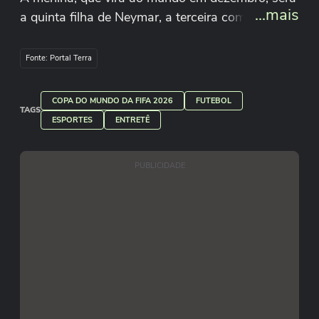
...mais
a quinta filha de Neymar, a terceira com Bruna
Biancardi.
Fonte: Portal Terra
#terranacopa
COPA DO MUNDO DA FIFA 2026
FUTEBOL
TAGS
Reprodução/Bruna Biancardi/Youtube
ESPORTES
ENTRETÊ
PUBLICIDADE