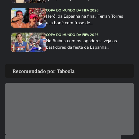
COPA DO MUNDO DA FIFA 2026
Herói da Espanha na final, Ferran Torres
usa boné com frase de...
COPA DO MUNDO DA FIFA 2026
No ônibus com os jogadores: veja os
bastidores da festa da Espanha...
COPA DO MUNDO DA FIFA 2026
Cucurella canta em festa da Espanha
Recomendado por Taboola
música viral criada por...
COPA DO MUNDO DA FIFA 2026
Fã de Neymar, Nico Williams surpreende
com 'funk proibidão' do...
COPA DO MUNDO DA FIFA 2026
Cucurella ‘perde a linha’ e ‘hidrata’ taça da
Copa do Mundo...
COPA DO MUNDO DA FIFA 2026
Que intimidade! Lamine Yamal faz carinho