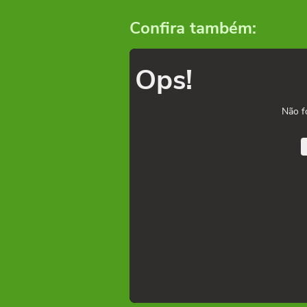
Confira também:
Ops!
Não f