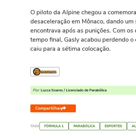
O piloto da Alpine chegou a comemorar
desaceleração em Mônaco, dando um s
encontrava após as punições. Com os 
tempo final, Gasly acabou perdendo o 
caiu para a sétima colocação.
Por:
Lucca Soares / Licenciado de Parabólica
Compartilhar
TAGS
FÓRMULA 1
PARABÓLICA
ESPORTES
A