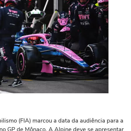
lismo (FIA) marcou a data da audiência para a
 no GP de Mônaco. A Alpine deve se apresentar