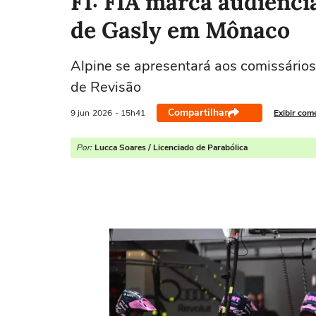
F1: FIA marca audiênci
de Gasly em Mônaco
Alpine se apresentará aos comissários
de Revisão
Compartilhar
9 jun
2026
- 15h41
Exibir com
Por:
Lucca Soares / Licenciado de Parabólica