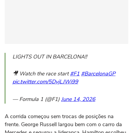
LIGHTS OUT IN BARCELONA!!
🎥 Watch the race start
#F1
#BarcelonaGP
pic.twitter.com/5DvjLJWi99
— Formula 1 (@F1)
June 14, 2026
A corrida começou sem trocas de posições na
frente. George Russell largou bem com o carro da
Mercedes e segurou a liderança. Hamilton escolheu