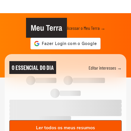
Meu Terra
Acessar o Meu Terra →
O ESSENCIAL DO DIA
Editar interesses →
Ler todos os meus resumos