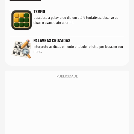
TERMO
Descubra a palavra do dia em até 6 tentativas. Observe as
dicas e avance até acertar.
PALAVRAS CRUZADAS
Interprete as dicas e monte o tabuleiro letra por letra, no seu
ritmo.
PUBLICIDADE