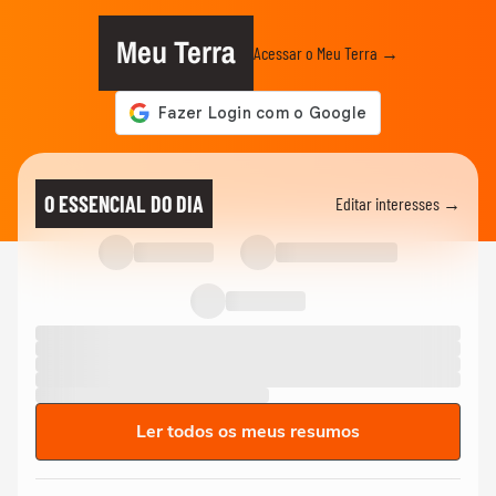
Meu Terra
Acessar o Meu Terra →
O ESSENCIAL DO DIA
Editar interesses →
Ler todos os meus resumos