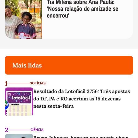
Tia Milena sobre Ana Paula:
'Nossa relação de amizade se
encerrou'
Mais lidas
1
NOTÍCIAS
Resultado da Lotofácil 3756: Três apostas
do DF, PA e RO acertam as 15 dezenas
nesta sexta-feira
2
CIÊNCIA
Bryan Johnson, homem que queria viver