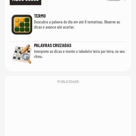
TERMO
Descubra a palavra do dia em até 6 tentativas. Observe as
dicas e avance até acertar.
PALAVRAS CRUZADAS
Interprete as dicas e monte o tabuleiro letra por letra, no seu
ritmo.
PUBLICIDADE