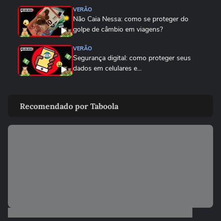
VERÃO
Não Caia Nessa: como se proteger do
golpe de câmbio em viagens?
VERÃO
Segurança digital: como proteger seus
dados em celulares e...
VERÃO
Cuidados que você deve tomar antes de
Recomendado por Taboola
se conectar a uma rede...
VERÃO
Como não cair em golpes de agências de
viagem
VERÃO
Não Caia Nessa! Cuidado com o golpe do
aluguel por temporada
VERÃO
Atenção aos golpes: cuidados que você