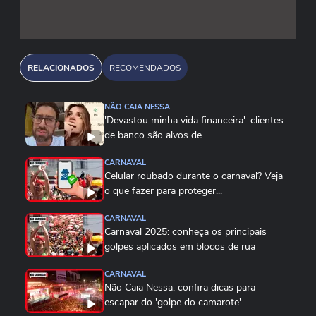
RELACIONADOS
RECOMENDADOS
NÃO CAIA NESSA
'Devastou minha vida financeira': clientes
de banco são alvos de...
CARNAVAL
Celular roubado durante o carnaval? Veja
o que fazer para proteger...
CARNAVAL
Carnaval 2025: conheça os principais
golpes aplicados em blocos de rua
CARNAVAL
Não Caia Nessa: confira dicas para
escapar do 'golpe do camarote'...