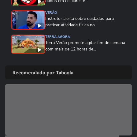
dados em celulares e...
VERÃO
Instrutor alerta sobre cuidados para
praticar atividade física no...
TERRA AGORA
Terra Verão promete agitar fim de semana
com mais de 12 horas de...
CARNAVAL DO RIO
Com look de correntes, Sabrina Sato
Recomendado por Taboola
participa de ensaio da Unidos...
VERÃO
Cuidados que você deve tomar antes de
se conectar a uma rede...
VERÃO
Verão: Terra te ajuda a manter a pele e o
cabelo saudáveis na...
02:18
VERÃO