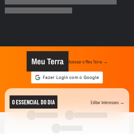
Terra Verão: veja 5 dicas para quem quer
começar a correr
VERÃO
Farofa na praia? O Terra foi para a praia
para descobrir o que os...
01:09
VERÃO
Sem praia ou piscina? Terra dá dicas de
como sobreviver ao calorão
Meu Terra
Acessar o Meu Terra →
VERÃO
Como não cair em golpes de agências de
viagem
VERÃO
Descubra todos os detalhes do Terra
O ESSENCIAL DO DIA
Editar interesses →
Verão
VERÃO
O que você considera indispensável para
curtir o verão?